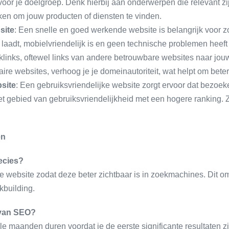
 voor je doelgroep. Denk hierbij aan onderwerpen die relevant zi
en om jouw producten of diensten te vinden.
site
: Een snelle en goed werkende website is belangrijk voor z
l laadt, mobielvriendelijk is en geen technische problemen heef
klinks, oftewel links van andere betrouwbare websites naar jouw
taire websites, verhoog je je domeinautoriteit, wat helpt om bete
site
: Een gebruiksvriendelijke website zorgt ervoor dat bezoe
t gebied van gebruiksvriendelijkheid met een hogere ranking. Z
en
ecies?
e website zodat deze beter zichtbaar is in zoekmachines. Dit
kbuilding.
e van SEO?
e maanden duren voordat je de eerste significante resultaten zie