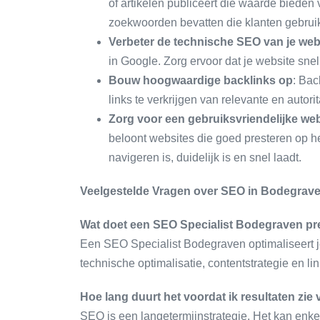
of artikelen publiceert die waarde bieden
zoekwoorden bevatten die klanten gebruik
Verbeter de technische SEO van je web
in Google. Zorg ervoor dat je website sne
Bouw hoogwaardige backlinks op
: Bac
links te verkrijgen van relevante en autori
Zorg voor een gebruiksvriendelijke web
beloont websites die goed presteren op he
navigeren is, duidelijk is en snel laadt.
Veelgestelde Vragen over SEO in Bodegrav
Wat doet een SEO Specialist Bodegraven pr
Een SEO Specialist Bodegraven optimaliseert j
technische optimalisatie, contentstrategie en lin
Hoe lang duurt het voordat ik resultaten zi
SEO is een langetermijnstrategie. Het kan enkel