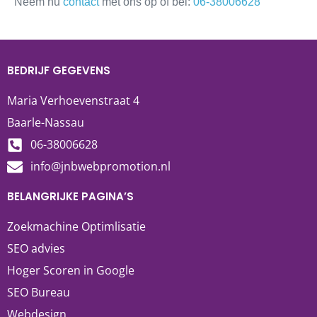
Neem nu
contact
met ons op of bel:
0
6-38006628
BEDRIJF GEGEVENS
Maria Verhoevenstraat 4
Baarle-Nassau
06-38006628
info@jnbwebpromotion.nl
BELANGRIJKE PAGINA’S
Zoekmachine Optimlisatie
SEO advies
Hoger Scoren in Google
SEO Bureau
Webdesign