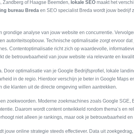
um, Zandberg of Haagse Beemden,
lokale SEO
maakt het verschi
ting bureau Breda
en SEO specialist Breda wordt jouw bedrijf zi
grondige analyse van jouw website en concurrentie. Vervolgens
en autoriteitsopbouw. Technische optimalisatie zorgt ervoor dat 
s. Contentoptimalisatie richt zich op waardevolle, informatiev
kt de betrouwbaarheid van jouw website via relevante en kwalit
. Door optimalisatie van je Google Bedrijfsprofiel, lokale land
rheid in de regio. Hierdoor verschijn je beter in Google Maps en 
n die klanten uit de directe omgeving willen aantrekken.
alleen zoekwoorden. Moderne zoekmachines zoals Google SGE,
tentie. Daarom wordt content ontwikkeld rondom thema’s en rele
rhoogt niet alleen je rankings, maar ook je betrouwbaarheid en
t jouw online strategie steeds effectiever. Data uit zoekgedrag,