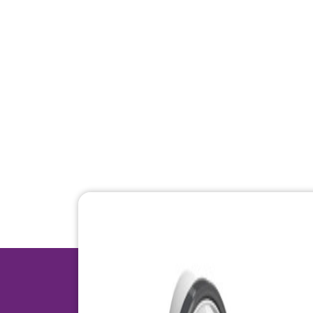
SEO
Go
Meer verkeer vanuit Google
Snel