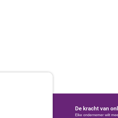
ogle Ads
Linkbuilding
ler online domineren
Meer succes met autoriteit
De kracht van onl
Elke ondernemer wilt mee