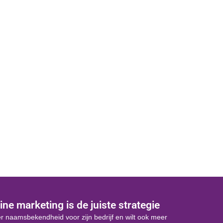
Social media
Succes via social media
ine marketing is de juiste strategie
r naamsbekendheid voor zijn bedrijf en wilt ook meer