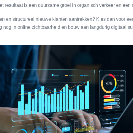
et resultaat is een duurzame groei in organisch verkeer en een 
even en structureel nieuwe klanten aantrekken? Kies dan voor ee
g nog in online zichtbaarheid en bouw aan langdurig digitaal 