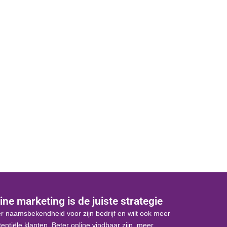
Social media
Succes via social media
ine marketing is de juiste strategie
r naamsbekendheid voor zijn bedrijf en wilt ook meer
otentiële klanten. Beter online vindbaar zijn, meer