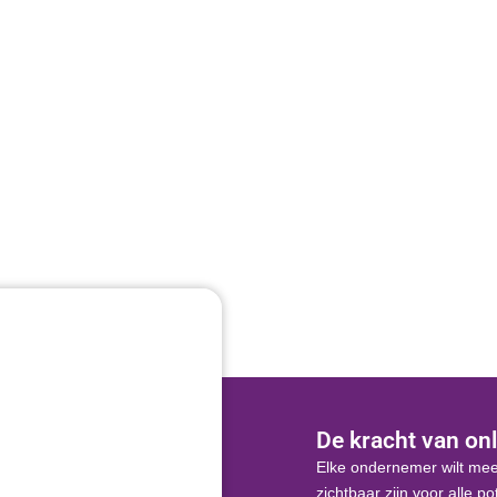
ogle Ads
Linkbuilding
ler online domineren
Meer succes met autoriteit
De kracht van onl
Elke ondernemer wilt mee
zichtbaar zijn voor alle p