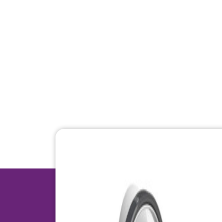
SEO
Go
Meer verkeer vanuit Google
Snel