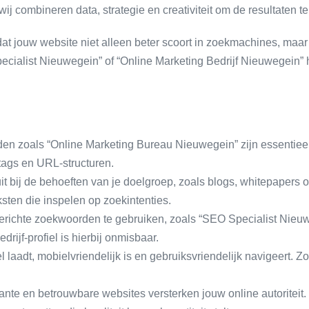
wij combineren data, strategie en creativiteit om de resultaten t
at jouw website niet alleen beter scoort in zoekmachines, maar 
cialist Nieuwegein” of “Online Marketing Bedrijf Nieuwegein” h
en zoals “Online Marketing Bureau Nieuwegein” zijn essentieel
a-tags en URL-structuren.
it bij de behoeften van je doelgroep, zoals blogs, whitepapers of
sten die inspelen op zoekintenties.
gerichte zoekwoorden te gebruiken, zoals “SEO Specialist Nieuwe
rijf-profiel is hierbij onmisbaar.
nel laadt, mobielvriendelijk is en gebruiksvriendelijk navigeert
vante en betrouwbare websites versterken jouw online autoriteit