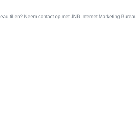
iveau tillen? Neem contact op met JNB Internet Marketing Bure
ogle Ads
Linkbuilding
ler online domineren
Meer succes met autoriteit