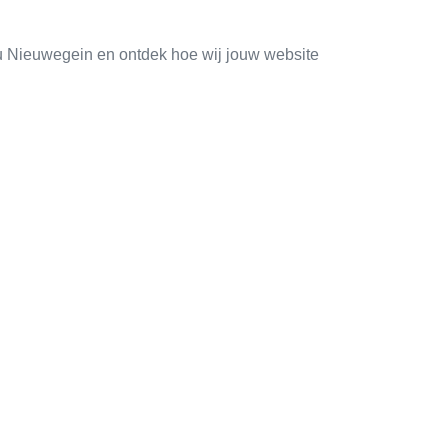
au Nieuwegein en ontdek hoe wij jouw website
Social media
Succes via social media