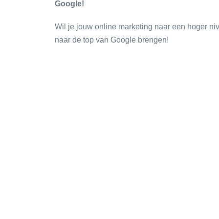
Google!
Wil je jouw online marketing naar een hoger n
naar de top van Google brengen!
SEO
Go
Meer verkeer vanuit Google
Snel